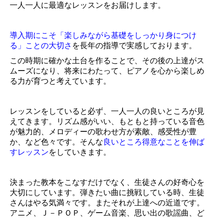
一人一人に最適なレッスンをお届けします。
導入期にこそ「楽しみながら基礎をしっかり身につけ
る」ことの大切さ
を長年の指導で実感しております。
この時期に確かな土台を作ることで、その後の上達がス
ムーズになり、将来にわたって、ピアノを心から楽しめ
る力が育つと考えています。
レッスンをしていると必ず、一人一人の良いところが見
えてきます。リズム感がいい、もともと持っている音色
が魅力的、メロディーの歌わせ方が素敵、感受性が豊
か、など色々です。そんな
良いところ得意なことを伸ば
すレッスン
をしていきます。
決まった教本をこなすだけでなく、生徒さんの好奇心を
大切にしています。
弾き
たい曲に挑戦している時、生徒
さんはやる気満々です。またそれが上達への近道です。
アニメ、Ｊ－ＰＯＰ、ゲーム音楽、思い出の歌謡曲、
ど