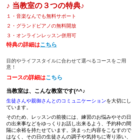
♪
当教室の３つの
特典
♪
教室のお約束＆ピアノ無料開放日
１・音楽なんでも無料
サポート
２・グランドピアノの無料開放
３・オンラインレッスン併用可
特典の詳細は
こちら
目的やライフスタイルに合わせて選べるコースをご用
意！
コースの詳細は
こちら
当教室は、こんな教室です(^^♪
生徒さんや親御さんとのコミュニケーション
を大切にし
ています。
そのため、レッスンの前後には、練習のお悩みやその日
の出来事などをゆっくりお話し出来るよう、予約枠の間
隔に余裕を持たせています。決まった内容をこなすので
はなく、その日の生徒さんの調子や気持ちに寄り添い、